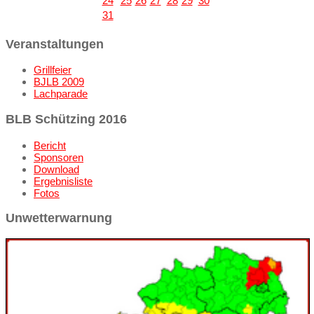
24
25
26
27
28
29
30
31
Veranstaltungen
Grillfeier
BJLB 2009
Lachparade
BLB Schützing 2016
Bericht
Sponsoren
Download
Ergebnisliste
Fotos
Unwetterwarnung