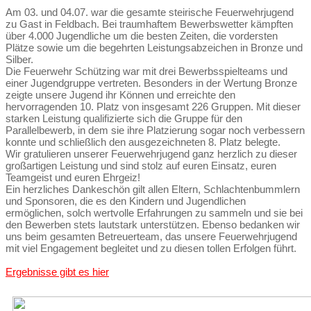
Am 03. und 04.07. war die gesamte steirische Feuerwehrjugend
zu Gast in Feldbach. Bei traumhaftem Bewerbswetter kämpften
über 4.000 Jugendliche um die besten Zeiten, die vordersten
Plätze sowie um die begehrten Leistungsabzeichen in Bronze und
Silber.
Die Feuerwehr Schützing war mit drei Bewerbsspielteams und
einer Jugendgruppe vertreten. Besonders in der Wertung Bronze
zeigte unsere Jugend ihr Können und erreichte den
hervorragenden 10. Platz von insgesamt 226 Gruppen. Mit dieser
starken Leistung qualifizierte sich die Gruppe für den
Parallelbewerb, in dem sie ihre Platzierung sogar noch verbessern
konnte und schließlich den ausgezeichneten 8. Platz belegte.
Wir gratulieren unserer Feuerwehrjugend ganz herzlich zu dieser
großartigen Leistung und sind stolz auf euren Einsatz, euren
Teamgeist und euren Ehrgeiz!
Ein herzliches Dankeschön gilt allen Eltern, Schlachtenbummlern
und Sponsoren, die es den Kindern und Jugendlichen
ermöglichen, solch wertvolle Erfahrungen zu sammeln und sie bei
den Bewerben stets lautstark unterstützen. Ebenso bedanken wir
uns beim gesamten Betreuerteam, das unsere Feuerwehrjugend
mit viel Engagement begleitet und zu diesen tollen Erfolgen führt.
Ergebnisse gibt es hier