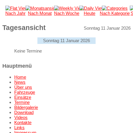
Nach Jahr
Nach Monat
Nach Woche
Heute
Nach Kategorie
S
Tagesansicht
Sonntag 11 Januar 2026
Sonntag 11 Januar 2026
Keine Termine
Hauptmenü
Home
News
Über uns
Fahrzeuge
Einsätze
Termine
Bildergalerie
Download
Videos
Kontakte
Links
Impressum