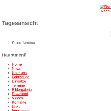
Nach 
Tagesansicht
Keine Termine
Hauptmenü
Home
News
Über uns
Fahrzeuge
Einsätze
Termine
Bildergalerie
Download
Videos
Kontakte
Links
Impressum